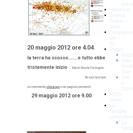
Giova
catechesi
Cinema
Teatro
Italia
Compagnia
del
Si
20 maggio 2012 ore 4.04
Gruppi
Grupp
la terra ha scosso........e tutto ebbe
Coro
Verdi
tristemente inizio
foto di Nicola Formigoni
Voci
Vita
Se vuoi lasciare
e
un commento,
clicca qui
o vai pagina commenti
Cultu
FOTO
29 maggio 2012 ore 9.00
Eventi
La
famiglia
parrocchial
La
famig