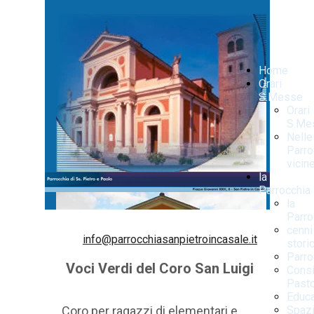
Home
Orari
S.Messe
Orari
S.Me
Nelle
Parro
vicin
la
Parrocchia
la
Parro
cenni
info@parrocchiasanpietroincasale.it
storic
Parr
Voci Verdi del Coro San Luigi
Consi
Pasto
Educa
Coro
per ragazzi di elementari e
Spaz